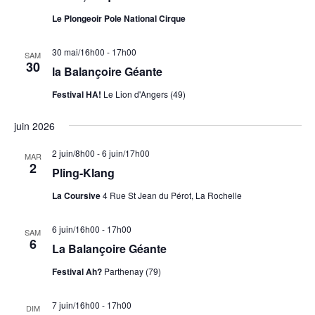
Le Plongeoir Pole National Cirque
30 mai/16h00
-
17h00
SAM
30
la Balançoire Géante
Festival HA!
Le Lion d'Angers (49)
juin 2026
2 juin/8h00
-
6 juin/17h00
MAR
2
Pling-Klang
La Coursive
4 Rue St Jean du Pérot, La Rochelle
6 juin/16h00
-
17h00
SAM
6
La Balançoire Géante
Festival Ah?
Parthenay (79)
7 juin/16h00
-
17h00
DIM