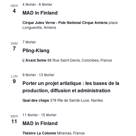
4 février
-
6 février
MER
4
MAD in Finland
Cirque Jules Verne - Pole National Cirque Amiens
place
Longueville, Amiens
7 février
SAM
7
Pling-Klang
L'Avant Seine
88 Rue Saint-Denis, Colombes, France
9 février
-
13 février
LUN
9
Porter un projet artistique : les bases de la
production, diffusion et administration
Quai des chaps
378 Rte de Sainte-Luce, Nantes
11 février
-
15 février
MER
11
MAD in Finland
Théâtre La Colonne
Miramas, France