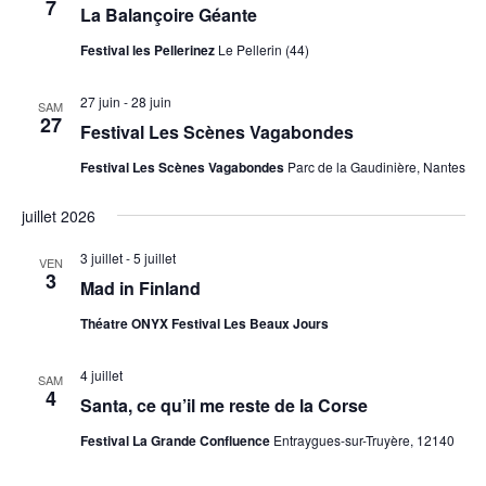
7
La Balançoire Géante
Festival les Pellerinez
Le Pellerin (44)
27 juin
-
28 juin
SAM
27
Festival Les Scènes Vagabondes
Festival Les Scènes Vagabondes
Parc de la Gaudinière, Nantes
juillet 2026
3 juillet
-
5 juillet
VEN
3
Mad in Finland
Théatre ONYX Festival Les Beaux Jours
4 juillet
SAM
4
Santa, ce qu’il me reste de la Corse
Festival La Grande Confluence
Entraygues-sur-Truyère, 12140