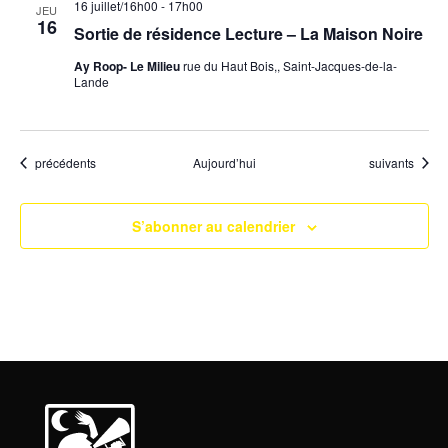
16 juillet/16h00
-
17h00
JEU
16
Sortie de résidence Lecture – La Maison Noire
Ay Roop- Le Milieu
rue du Haut Bois,, Saint-Jacques-de-la-
Lande
Évènements
Évènements
précédents
Aujourd’hui
suivants
S’abonner au calendrier