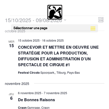
Évènements
Nav
Nav
15/10/2025
 - 
09/08/2026
Liste
de
par
Sélectionnez
vue
Sélectionner une page
con
octobre 2025
une
Évè
date.
15 octobre 2025
-
16 octobre 2025
MER
15
CONCEVOIR ET METTRE EN OEUVRE UNE
STRATÉGIE POUR LA PRODUCTION,
DIFFUSION ET ADMINISTRATION D’UN
SPECTACLE DE CIRQUE #1
Festival Circolo
Spoorpark,, Tilburg, Pays-Bas
novembre 2025
6 novembre 2025
-
7 novembre 2025
JEU
6
De Bonnes Raisons
Craon
Gymnase, Craon