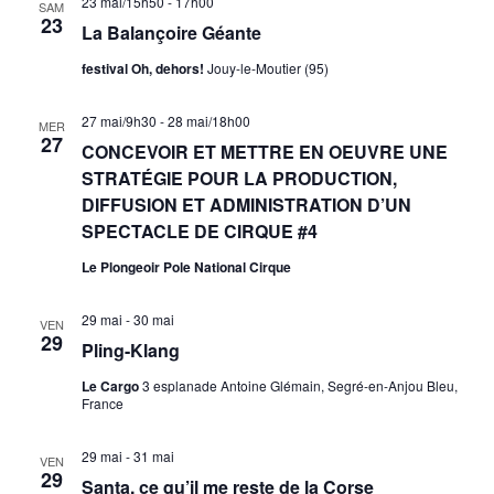
23 mai/15h50
-
17h00
SAM
23
La Balançoire Géante
festival Oh, dehors!
Jouy-le-Moutier (95)
27 mai/9h30
-
28 mai/18h00
MER
27
CONCEVOIR ET METTRE EN OEUVRE UNE
STRATÉGIE POUR LA PRODUCTION,
DIFFUSION ET ADMINISTRATION D’UN
SPECTACLE DE CIRQUE #4
Le Plongeoir Pole National Cirque
29 mai
-
30 mai
VEN
29
Pling-Klang
Le Cargo
3 esplanade Antoine Glémain, Segré-en-Anjou Bleu,
France
29 mai
-
31 mai
VEN
29
Santa, ce qu’il me reste de la Corse