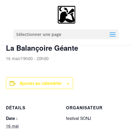
« Tous les Évènements
Cet évènement est passé.
Sélectionner une page
La Balançoire Géante
16 mai/19h00
-
20h00
Ajouter au calendrier
DÉTAILS
ORGANISATEUR
Date :
festival SONJ
16 mai