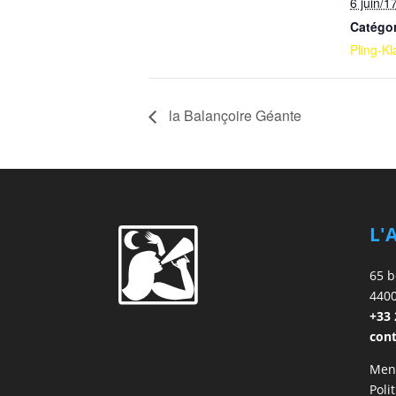
6 juin/1
Catégo
Pling-K
la Balançoire Géante
L'
65 b
440
+33 
cont
Ment
Poli