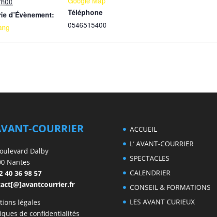
Google Map
7h00
Téléphone
rie d’Évènement:
0546515400
lang
AVANT-COURRIER
ACCUEIL
L’ AVANT-COURRIER
oulevard Dalby
SPECTACLES
00 Nantes
CALENDRIER
2 40 36 98 57
act[@]avantcourrier.fr
CONSEIL & FORMATIONS
LES AVANT CURIEUX
ions légales
tiques de confidentialités