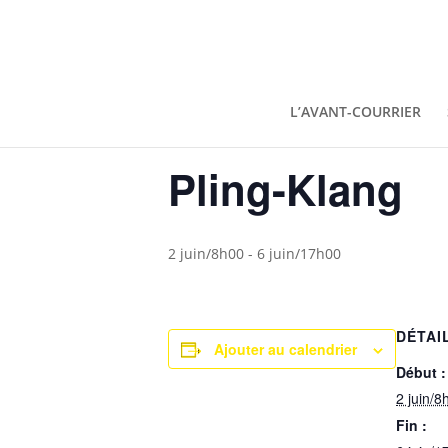
« Tous les Évènements
L’AVANT-COURRIER
Cet évènement est passé.
Pling-Klang
2 juin/8h00
-
6 juin/17h00
DÉTAI
Ajouter au calendrier
Début :
2 juin/8
Fin :