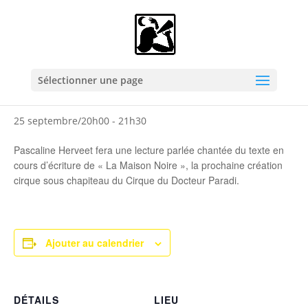
« Tous les Évènements
La Maison Noire – lecture parlée
Sélectionner une page
chantée
25 septembre/20h00
-
21h30
Pascaline Herveet fera une lecture parlée chantée du texte en
cours d’écriture de « La Maison Noire », la prochaine création
cirque sous chapiteau du Cirque du Docteur Paradi.
Ajouter au calendrier
DÉTAILS
LIEU