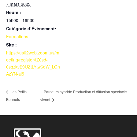
7 mars 2023
Heure :
15h00 - 16h30
Catégorie d’Évènement:
Formations
Site :
https://us02web.zoom.us/m
eeting/register/tZ0sd-
6sqzkvE9UZtLYtw6qW_LOh
AzYN-al5
Parcours hybride Production et diffusion spectacle
Les Petits
Bonnets
vivant