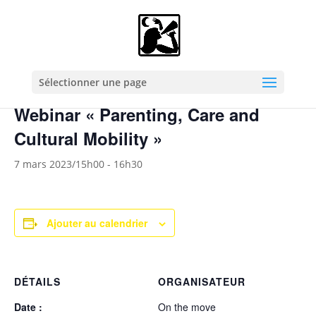
« Tous les Évènements
Cet évènement est passé.
Sélectionner une page
Webinar « Parenting, Care and
Cultural Mobility »
7 mars 2023/15h00
-
16h30
Ajouter au calendrier
DÉTAILS
ORGANISATEUR
Date :
On the move