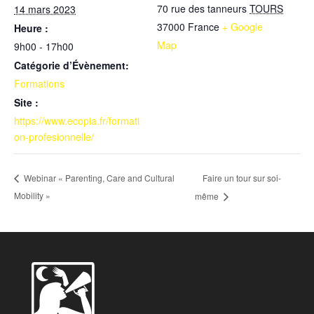
70 rue des tanneurs
TOURS
14 mars 2023
37000
France
+ Google
Heure :
Map
9h00 - 17h00
Catégorie d’Évènement:
Formations
Site :
https://www.ecopia.fr/formati
on-profesionnelle/
Faire un tour sur soi-
Webinar « Parenting, Care and Cultural
Mobility »
même