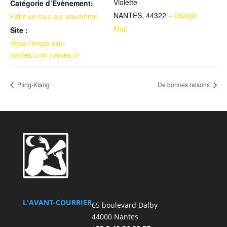
Violette
Catégorie d’Évènement:
NANTES
,
44322
+ Google
Faire un tour sur soi-même
Map
Site :
https://inspe-site-
nantes.univ-nantes.fr/
Pling-Klang
De bonnes raisons
L'AVANT-COURRIER
65 boulevard Dalby
44000 Nantes