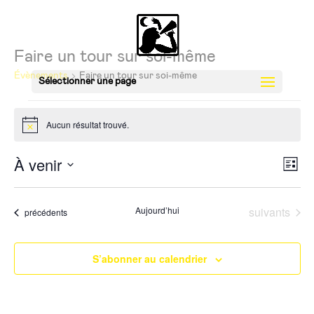
Faire un tour sur soi-même
Évènements
Faire un tour sur soi-même
Sélectionner une page
Évènements
Aucun résultat trouvé.
Notice
Nav
Nav
À venir
Liste
de
par
Sélectionnez
vue
con
une
Évè
Évènements
Aujourd’hui
suivants
Évènements
précédents
date.
S’abonner au calendrier