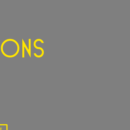
sons
E