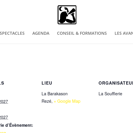
SPECTACLES
AGENDA
CONSEIL & FORMATIONS
LES AVA
LS
LIEU
ORGANISATEU
La Barakason
La Soufflerie
Rezé
,
+ Google Map
2027
2027
rie d’Évènement:
lang