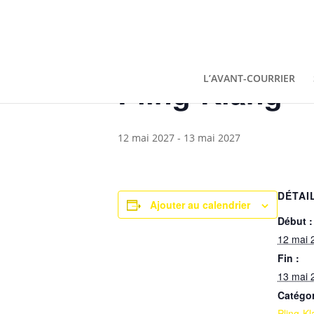
« Tous les Évènements
Pling-Klang
L’AVANT-COURRIER
12 mai 2027
-
13 mai 2027
DÉTAI
Ajouter au calendrier
Début :
12 mai 
Fin :
13 mai 
Catégo
Pling-K