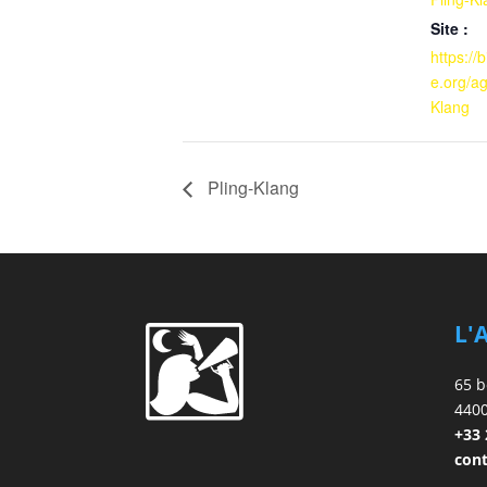
Site :
https://b
e.org/a
Klang
Pling-Klang
L'
65 b
440
+33 
cont