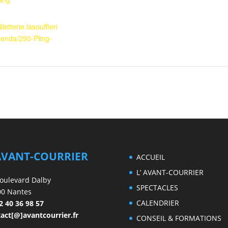
illetterie.lasouffleri
genda/290-Pling-
AVANT-COURRIER
ACCUEIL
L’ AVANT-COURRIER
oulevard Dalby
SPECTACLES
00 Nantes
CALENDRIER
2 40 36 98 57
act[@]avantcourrier.fr
CONSEIL & FORMATIONS