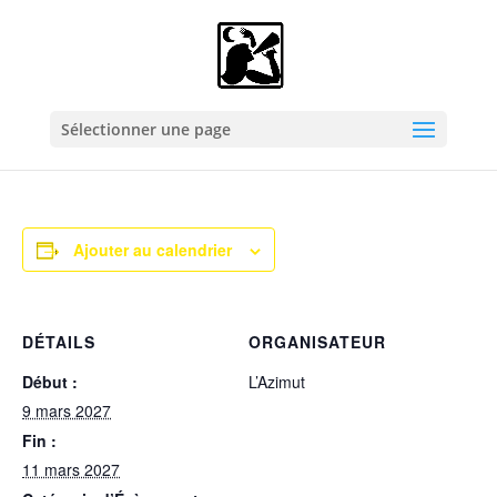
« Tous les Évènements
Pling-Klang
Sélectionner une page
9 mars 2027
-
11 mars 2027
Ajouter au calendrier
DÉTAILS
ORGANISATEUR
Début :
L’Azimut
9 mars 2027
Fin :
11 mars 2027