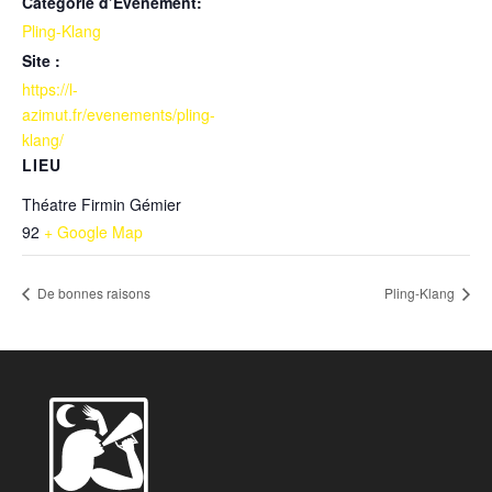
Catégorie d’Évènement:
Pling-Klang
Site :
https://l-
azimut.fr/evenements/pling-
klang/
LIEU
Théatre Firmin Gémier
92
+ Google Map
De bonnes raisons
Pling-Klang