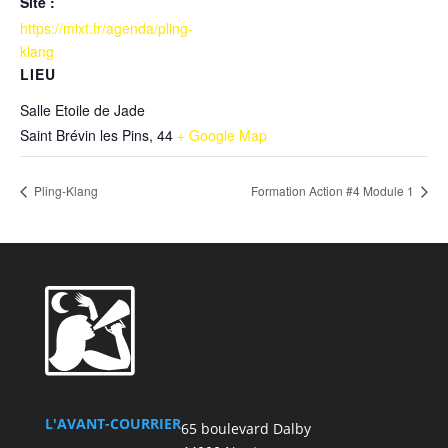
Site :
https://mixt.fr/agenda/pling-
klang
LIEU
Salle Etoile de Jade
Saint Brévin les Pins
,
44
+ Google Map
Pling-Klang
Formation Action #4 Module 1
L'AVANT-COURRIER
65 boulevard Dalby