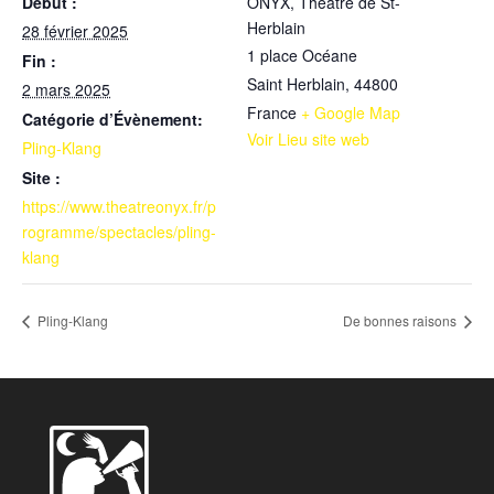
Début :
ONYX, Théâtre de St-
Herblain
28 février 2025
1 place Océane
Fin :
Saint Herblain
,
44800
2 mars 2025
France
+ Google Map
Catégorie d’Évènement:
Voir Lieu site web
Pling-Klang
Site :
https://www.theatreonyx.fr/p
rogramme/spectacles/pling-
klang
Pling-Klang
De bonnes raisons