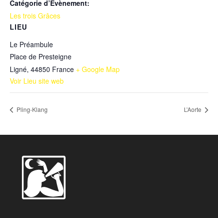
Catégorie d’Évènement:
Les trois Grâces
LIEU
Le Préambule
Place de Presteigne
Ligné
,
44850
France
+ Google Map
Voir Lieu site web
Pling-Klang
L’Aorte