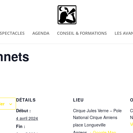
SPECTACLES
AGENDA
CONSEIL & FORMATIONS
LES AVA
nnets
DÉTAILS
LIEU
ier
Début :
Cirque Jules Verne – Pole
C
National Cirque Amiens
N
4 avril 2024
V
place Longueville
Fin :
Amiens
,
+ Google Map