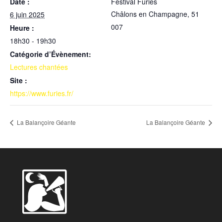
Date :
Festival Furies
Châlons en Champagne
,
51
6 juin 2025
007
Heure :
18h30 - 19h30
Catégorie d’Évènement:
Lectures chantées
Site :
https://www.furies.fr/
La Balançoire Géante
La Balançoire Géante