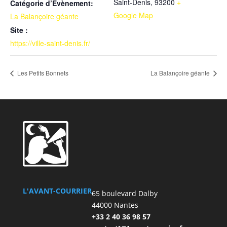
Saint-Denis
,
93200
+
Catégorie d’Évènement:
Google Map
La Balançoire géante
Site :
https://ville-saint-denis.fr/
Les Petits Bonnets
La Balançoire géante
L'AVANT-COURRIER
65 boulevard Dalby
44000 Nantes
+33 2 40 36 98 57