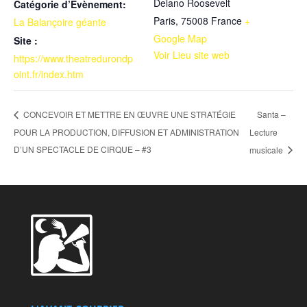
Delano Roosevelt
Catégorie d’Évènement:
Paris
,
75008
France
+
La Balançoire géante
Google Map
Site :
Voir Lieu site web
https://www.theatredurondp
oint.fr/index.htm
Santa –
CONCEVOIR ET METTRE EN ŒUVRE UNE STRATÉGIE
POUR LA PRODUCTION, DIFFUSION ET ADMINISTRATION
Lecture
D’UN SPECTACLE DE CIRQUE – #3
musicale