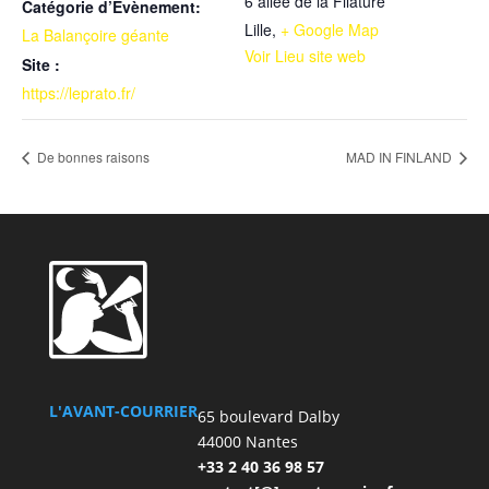
6 allée de la Filature
Catégorie d’Évènement:
Lille
,
+ Google Map
La Balançoire géante
Voir Lieu site web
Site :
https://leprato.fr/
De bonnes raisons
MAD IN FINLAND
L'AVANT-COURRIER
65 boulevard Dalby
44000 Nantes
+33 2 40 36 98 57