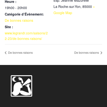
Esp. Jeannie Mazurelle
Heure :
La Roche-sur-Yon
,
85000
+
19h00 - 20h00
Google Map
Catégorie d’Évènement:
De bonnes raisons
Site :
www.legrandr.com/saisons/2
2-23/de-bonnes-raisons/
De bonnes raisons
De bonnes raisons