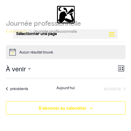
Journée professionnelle
Évènements
Journée professionnelle
Sélectionner une page
Évènements
Aucun résultat trouvé.
Notice
Nav
Nav
À venir
Liste
de
par
Sélectionnez
vue
con
une
Évè
Évènements
Aujourd’hui
suivants
Évènements
précédents
date.
S’abonner au calendrier